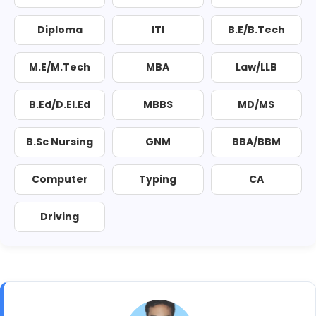
Diploma
ITI
B.E/B.Tech
M.E/M.Tech
MBA
Law/LLB
B.Ed/D.El.Ed
MBBS
MD/MS
B.Sc Nursing
GNM
BBA/BBM
Computer
Typing
CA
Driving