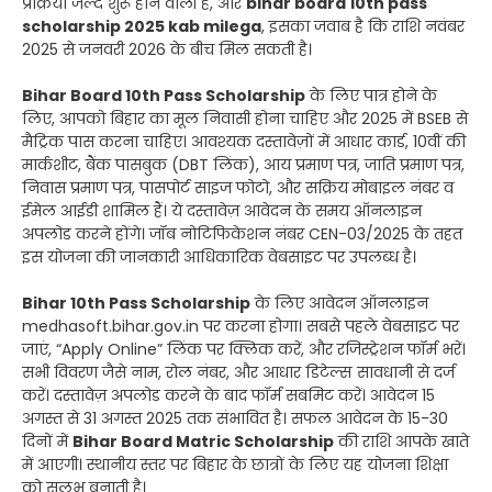
प्रक्रिया जल्द शुरू होने वाली है, और
bihar board 10th pass
scholarship 2025 kab milega
, इसका जवाब है कि राशि नवंबर
2025 से जनवरी 2026 के बीच मिल सकती है।
Bihar Board 10th Pass Scholarship
के लिए पात्र होने के
लिए, आपको बिहार का मूल निवासी होना चाहिए और 2025 में BSEB से
मैट्रिक पास करना चाहिए। आवश्यक दस्तावेज़ों में आधार कार्ड, 10वीं की
मार्कशीट, बैंक पासबुक (DBT लिंक), आय प्रमाण पत्र, जाति प्रमाण पत्र,
निवास प्रमाण पत्र, पासपोर्ट साइज फोटो, और सक्रिय मोबाइल नंबर व
ईमेल आईडी शामिल हैं। ये दस्तावेज़ आवेदन के समय ऑनलाइन
अपलोड करने होंगे। जॉब नोटिफिकेशन नंबर CEN-03/2025 के तहत
इस योजना की जानकारी आधिकारिक वेबसाइट पर उपलब्ध है।
Bihar 10th Pass Scholarship
के लिए आवेदन ऑनलाइन
medhasoft.bihar.gov.in पर करना होगा। सबसे पहले वेबसाइट पर
जाएं, “Apply Online” लिंक पर क्लिक करें, और रजिस्ट्रेशन फॉर्म भरें।
सभी विवरण जैसे नाम, रोल नंबर, और आधार डिटेल्स सावधानी से दर्ज
करें। दस्तावेज़ अपलोड करने के बाद फॉर्म सबमिट करें। आवेदन 15
अगस्त से 31 अगस्त 2025 तक संभावित है। सफल आवेदन के 15-30
दिनों में
Bihar Board Matric Scholarship
की राशि आपके खाते
में आएगी। स्थानीय स्तर पर बिहार के छात्रों के लिए यह योजना शिक्षा
को सुलभ बनाती है।