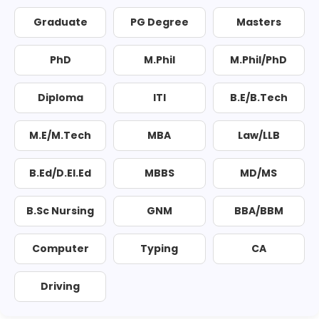
Graduate
PG Degree
Masters
PhD
M.Phil
M.Phil/PhD
Diploma
ITI
B.E/B.Tech
M.E/M.Tech
MBA
Law/LLB
B.Ed/D.El.Ed
MBBS
MD/MS
B.Sc Nursing
GNM
BBA/BBM
Computer
Typing
CA
Driving